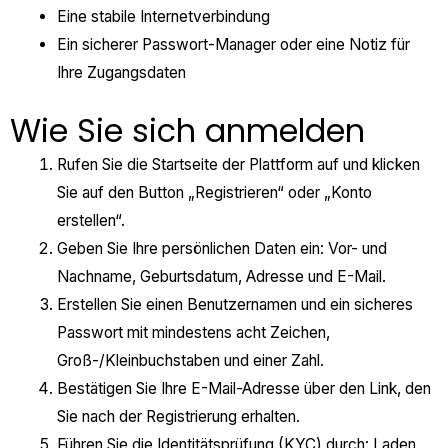
Eine stabile Internetverbindung
Ein sicherer Passwort-Manager oder eine Notiz für
Ihre Zugangsdaten
Wie Sie sich anmelden
Rufen Sie die Startseite der Plattform auf und klicken
Sie auf den Button „Registrieren“ oder „Konto
erstellen“.
Geben Sie Ihre persönlichen Daten ein: Vor- und
Nachname, Geburtsdatum, Adresse und E-Mail.
Erstellen Sie einen Benutzernamen und ein sicheres
Passwort mit mindestens acht Zeichen,
Groß-/Kleinbuchstaben und einer Zahl.
Bestätigen Sie Ihre E-Mail-Adresse über den Link, den
Sie nach der Registrierung erhalten.
Führen Sie die Identitätsprüfung (KYC) durch: Laden