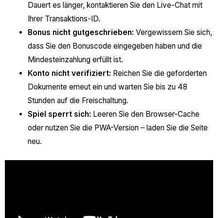
Dauert es länger, kontaktieren Sie den Live-Chat mit
Ihrer Transaktions-ID.
Bonus nicht gutgeschrieben:
Vergewissern Sie sich,
dass Sie den Bonuscode eingegeben haben und die
Mindesteinzahlung erfüllt ist.
Konto nicht verifiziert:
Reichen Sie die geforderten
Dokumente erneut ein und warten Sie bis zu 48
Stunden auf die Freischaltung.
Spiel sperrt sich:
Leeren Sie den Browser-Cache
oder nutzen Sie die PWA-Version – laden Sie die Seite
neu.