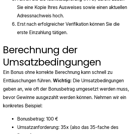
Sie eine Kopie Ihres Ausweises sowie einen aktuellen
Adressnachweis hoch.
Erst nach erfolgreicher Verifikation können Sie die
erste Einzahlung tätigen.
Berechnung der
Umsatzbedingungen
Ein Bonus ohne korrekte Berechnung kann schnell zu
Enttäuschungen führen.
Wichtig:
Die Umsatzbedingungen
geben an, wie oft der Bonusbetrag umgesetzt werden muss,
bevor Gewinne ausgezahlt werden können. Nehmen wir ein
konkretes Beispiel:
Bonusbetrag: 100 €
Umsatzanforderung: 35x (also das 35-fache des