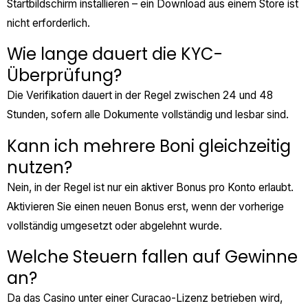
Startbildschirm installieren – ein Download aus einem Store ist
nicht erforderlich.
Wie lange dauert die KYC-
Überprüfung?
Die Verifikation dauert in der Regel zwischen 24 und 48
Stunden, sofern alle Dokumente vollständig und lesbar sind.
Kann ich mehrere Boni gleichzeitig
nutzen?
Nein, in der Regel ist nur ein aktiver Bonus pro Konto erlaubt.
Aktivieren Sie einen neuen Bonus erst, wenn der vorherige
vollständig umgesetzt oder abgelehnt wurde.
Welche Steuern fallen auf Gewinne
an?
Da das Casino unter einer Curacao-Lizenz betrieben wird,