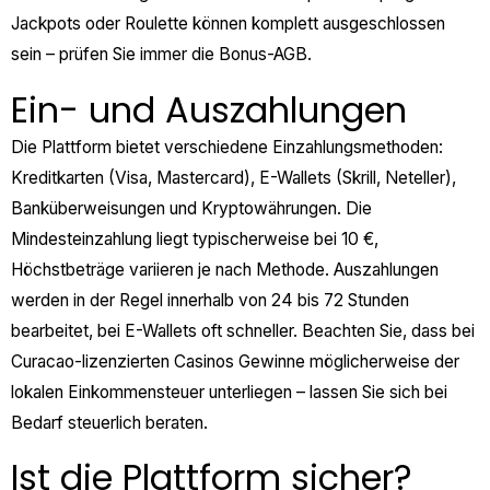
Jackpots oder Roulette können komplett ausgeschlossen
sein – prüfen Sie immer die Bonus-AGB.
Ein- und Auszahlungen
Die Plattform bietet verschiedene Einzahlungsmethoden:
Kreditkarten (Visa, Mastercard), E-Wallets (Skrill, Neteller),
Banküberweisungen und Kryptowährungen. Die
Mindesteinzahlung liegt typischerweise bei 10 €,
Höchstbeträge variieren je nach Methode. Auszahlungen
werden in der Regel innerhalb von 24 bis 72 Stunden
bearbeitet, bei E-Wallets oft schneller. Beachten Sie, dass bei
Curacao-lizenzierten Casinos Gewinne möglicherweise der
lokalen Einkommensteuer unterliegen – lassen Sie sich bei
Bedarf steuerlich beraten.
Ist die Plattform sicher?