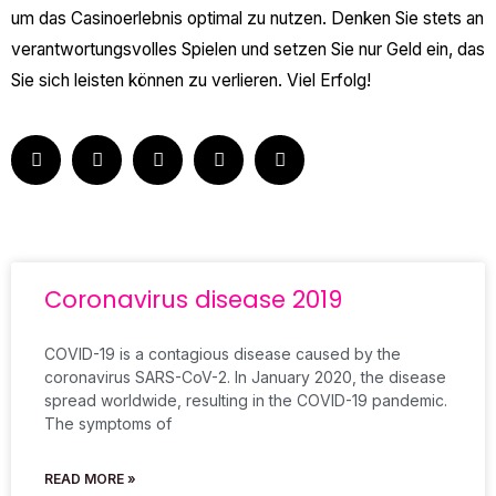
um das Casinoerlebnis optimal zu nutzen. Denken Sie stets an
verantwortungsvolles Spielen und setzen Sie nur Geld ein, das
Sie sich leisten können zu verlieren. Viel Erfolg!
Coronavirus disease 2019
COVID-19 is a contagious disease caused by the
coronavirus SARS-CoV-2. In January 2020, the disease
spread worldwide, resulting in the COVID-19 pandemic.
The symptoms of
READ MORE »