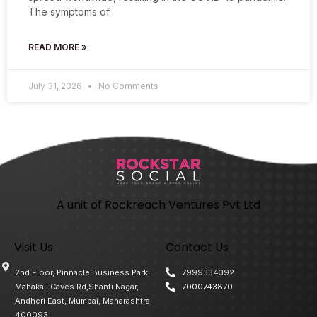
The symptoms of
READ MORE »
July 31, 2026
No Comments
A unit of Rockreach Ventures Pvt Ltd
Visit Us
Contact Us
2nd Floor, Pinnacle Business Park,
7999334392
Mahakali Caves Rd,Shanti Nagar,
7000743870
Andheri East, Mumbai, Maharashtra
400093