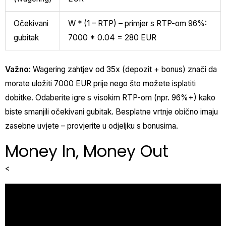
Očekivani
W * (1 – RTP) – primjer s RTP-om 96%:
gubitak
7000 * 0.04 = 280 EUR
Važno:
Wagering zahtjev od 35x (depozit + bonus) znači da
morate uložiti 7000 EUR prije nego što možete isplatiti
dobitke. Odaberite igre s visokim RTP-om (npr. 96%+) kako
biste smanjili očekivani gubitak. Besplatne vrtnje obično imaju
zasebne uvjete – provjerite u odjeljku s bonusima.
Money In, Money Out
<