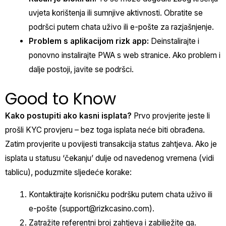
uvjeta korištenja ili sumnjive aktivnosti. Obratite se
podršci putem chata uživo ili e-pošte za razjašnjenje.
Problem s aplikacijom rizk app:
Deinstalirajte i
ponovno instalirajte PWA s web stranice. Ako problem i
dalje postoji, javite se podršci.
Good to Know
Kako postupiti ako kasni isplata?
Prvo provjerite jeste li
prošli KYC provjeru – bez toga isplata neće biti obrađena.
Zatim provjerite u povijesti transakcija status zahtjeva. Ako je
isplata u statusu ‘čekanju’ dulje od navedenog vremena (vidi
tablicu), poduzmite sljedeće korake:
Kontaktirajte korisničku podršku putem chata uživo ili
e-pošte (support@rizkcasino.com).
Zatražite referentni broj zahtjeva i zabilježite ga.