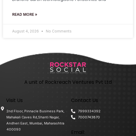
READ MORE »
August 4, 2026
No Comments
A unit of Rockreach Ventures Pvt Ltd
Visit Us
Contact Us
2nd Floor, Pinnacle Business Park,
7999334392
Mahakali Caves Rd,Shanti Nagar,
7000743870
Andheri East, Mumbai, Maharashtra
400093
Email: