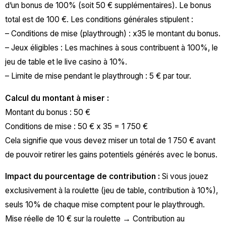
d’un bonus de 100% (soit 50 € supplémentaires). Le bonus
total est de 100 €. Les conditions générales stipulent :
– Conditions de mise (playthrough) : x35 le montant du bonus.
– Jeux éligibles : Les machines à sous contribuent à 100%, le
jeu de table et le live casino à 10%.
– Limite de mise pendant le playthrough : 5 € par tour.
Calcul du montant à miser :
Montant du bonus : 50 €
Conditions de mise : 50 € x 35 = 1 750 €
Cela signifie que vous devez miser un total de 1 750 € avant
de pouvoir retirer les gains potentiels générés avec le bonus.
Impact du pourcentage de contribution :
Si vous jouez
exclusivement à la roulette (jeu de table, contribution à 10%),
seuls 10% de chaque mise comptent pour le playthrough.
Mise réelle de 10 € sur la roulette → Contribution au