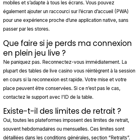
mobiles et s’adapte à tous les écrans. Vous pouvez
également ajouter un raccourci sur l’écran d’accueil (PWA)
pour une expérience proche d’une application native, sans
passer par les stores.
Que faire si je perds ma connexion
en plein jeu live ?
Ne paniquez pas. Reconnectez-vous immédiatement. La
plupart des tables de live casino vous réintègrent à la session
en cours si la reconnexion est rapide. Votre mise et votre
place peuvent être conservées. Si ce n’est pas le cas,
contactez le support avec l’ID de la table.
Existe-t-il des limites de retrait ?
Oui, toutes les plateformes imposent des limites de retrait,
souvent hebdomadaires ou mensuelles. Ces limites sont
détaillées dans les conditions générales, section “Retraits”.