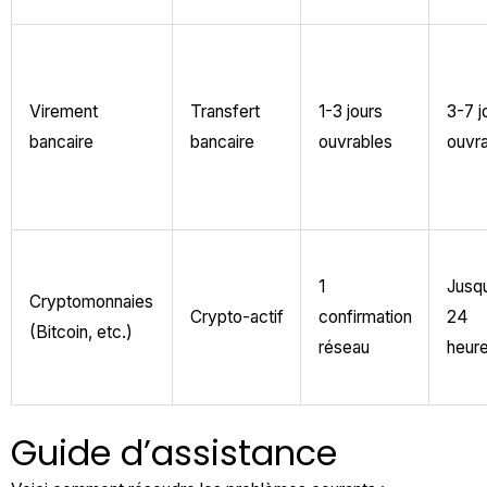
Virement
Transfert
1-3 jours
3-7 j
bancaire
bancaire
ouvrables
ouvr
1
Jusqu
Cryptomonnaies
Crypto-actif
confirmation
24
(Bitcoin, etc.)
réseau
heur
Guide d’assistance