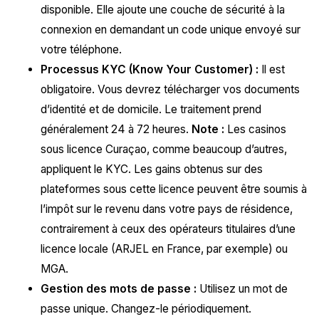
disponible. Elle ajoute une couche de sécurité à la
connexion en demandant un code unique envoyé sur
votre téléphone.
Processus KYC (Know Your Customer) :
Il est
obligatoire. Vous devrez télécharger vos documents
d’identité et de domicile. Le traitement prend
généralement 24 à 72 heures.
Note :
Les casinos
sous licence Curaçao, comme beaucoup d’autres,
appliquent le KYC. Les gains obtenus sur des
plateformes sous cette licence peuvent être soumis à
l’impôt sur le revenu dans votre pays de résidence,
contrairement à ceux des opérateurs titulaires d’une
licence locale (ARJEL en France, par exemple) ou
MGA.
Gestion des mots de passe :
Utilisez un mot de
passe unique. Changez-le périodiquement.