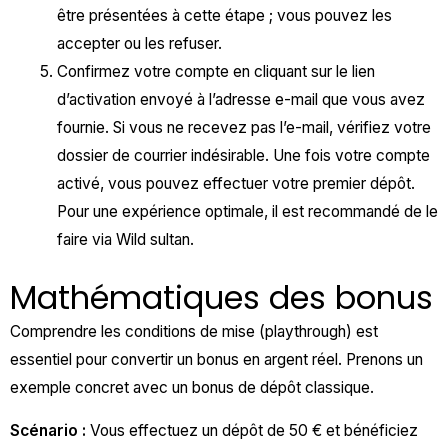
être présentées à cette étape ; vous pouvez les
accepter ou les refuser.
Confirmez votre compte en cliquant sur le lien
d’activation envoyé à l’adresse e-mail que vous avez
fournie. Si vous ne recevez pas l’e-mail, vérifiez votre
dossier de courrier indésirable. Une fois votre compte
activé, vous pouvez effectuer votre premier dépôt.
Pour une expérience optimale, il est recommandé de le
faire via
Wild sultan
.
Mathématiques des bonus
Comprendre les conditions de mise (playthrough) est
essentiel pour convertir un bonus en argent réel. Prenons un
exemple concret avec un bonus de dépôt classique.
Scénario :
Vous effectuez un dépôt de 50 € et bénéficiez