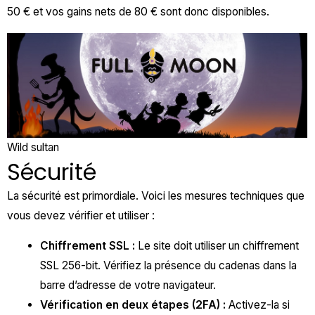
50 € et vos gains nets de 80 € sont donc disponibles.
Wild sultan
Sécurité
La sécurité est primordiale. Voici les mesures techniques que
vous devez vérifier et utiliser :
Chiffrement SSL :
Le site doit utiliser un chiffrement
SSL 256-bit. Vérifiez la présence du cadenas dans la
barre d’adresse de votre navigateur.
Vérification en deux étapes (2FA) :
Activez-la si