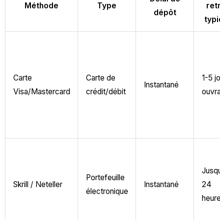
Méthode
Type
retr
dépôt
typ
Carte
Carte de
1-5 j
Instantané
Visa/Mastercard
crédit/débit
ouvr
Jusqu
Portefeuille
Skrill / Neteller
Instantané
24
électronique
heur