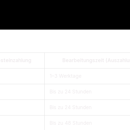
awals
steinzahlung
Bearbeitungszeit (Auszahlu
1–3 Werktage
Bis zu 24 Stunden
Bis zu 24 Stunden
Bis zu 48 Stunden