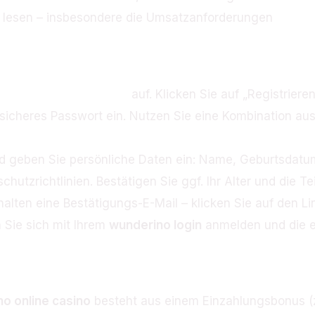
u lesen – insbesondere die Umsatzanforderungen
count
ps://wunderino.eu.com/
auf. Klicken Sie auf „Registrieren
 sicheres Passwort ein. Nutzen Sie eine Kombination au
nd geben Sie persönliche Daten ein: Name, Geburtsdat
hutzrichtlinien. Bestätigen Sie ggf. Ihr Alter und die T
erhalten eine Bestätigungs-E-Mail – klicken Sie auf den L
 Sie sich mit Ihrem
wunderino login
anmelden und die er
tion
o online casino
besteht aus einem Einzahlungsbonus (z.