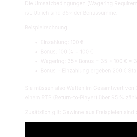
Die Umsatzbedingungen (Wagering Requireme
ist. Üblich sind 35× der Bonussumme.
Beispielrechnung:
Einzahlung: 100 €
Bonus: 100 % = 100 €
Wagering: 35× Bonus = 35 × 100 € = 3
Bonus + Einzahlung ergeben 200 € Sta
Sie müssen also Wetten im Gesamtwert von 3.
einem RTP (Return-to-Player) über 95 % zählen
Zusätzlich gilt: Gewinne aus Freispielen si