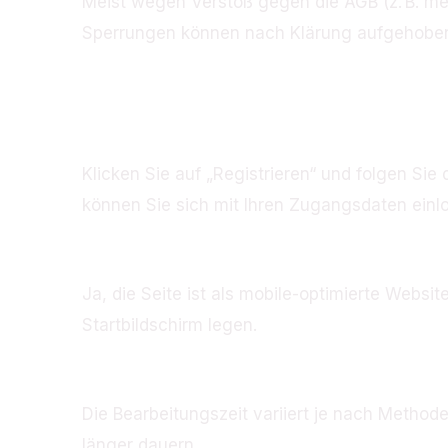
Meist wegen Verstoß gegen die AGB (z. B. me
Sperrungen können nach Klärung aufgehobe
Common Questio
Wie melde ich mich auf
Klicken Sie auf „Registrieren“ und folgen Sie
können Sie sich mit Ihren Zugangsdaten einl
Kann ich das Casino a
Ja, die Seite ist als mobile-optimierte Webs
Startbildschirm legen.
Wie lange dauert eine
Die Bearbeitungszeit variiert je nach Metho
länger dauern.