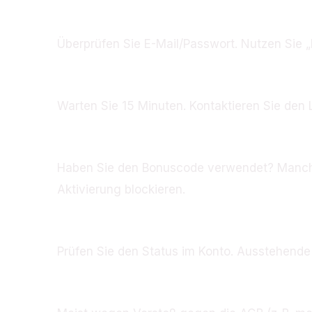
Szenario 1: Anmeldung
Überprüfen Sie E-Mail/Passwort. Nutzen Sie 
Szenario 2: Einzahlung 
Warten Sie 15 Minuten. Kontaktieren Sie den 
Szenario 3: Bonus nich
Haben Sie den Bonuscode verwendet? Manchm
Aktivierung blockieren.
Szenario 4: Auszahlung 
Prüfen Sie den Status im Konto. Ausstehende
Szenario 5: Konto gespe