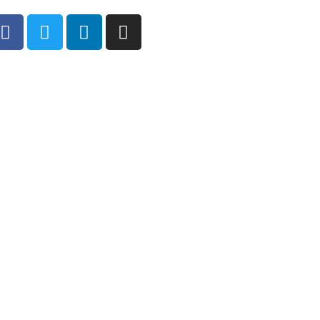
F
T
L
I
a
w
i
n
c
i
n
s
e
t
k
t
b
t
e
a
o
e
d
g
o
r
i
r
Bonus:
k
n
a
m
eitung mit