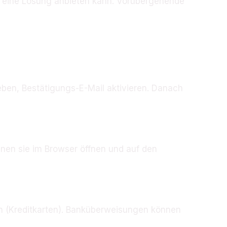
r eine Lösung anbieten kann. Vorübergehende
geben, Bestätigungs-E-Mail aktivieren. Danach
nnen sie im Browser öffnen und auf den
en (Kreditkarten). Banküberweisungen können