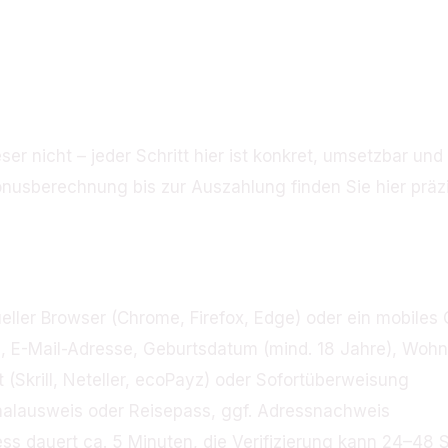
gen
r nicht – jeder Schritt hier ist konkret, umsetzbar und 
onusberechnung bis zur Auszahlung finden Sie hier prä
ueller Browser (Chrome, Firefox, Edge) oder ein mobiles 
, E-Mail-Adresse, Geburtsdatum (mind. 18 Jahre), Woh
 (Skrill, Neteller, ecoPayz) oder Sofortüberweisung
onalausweis oder Reisepass, ggf. Adressnachweis
zess dauert ca. 5 Minuten, die Verifizierung kann 24–4