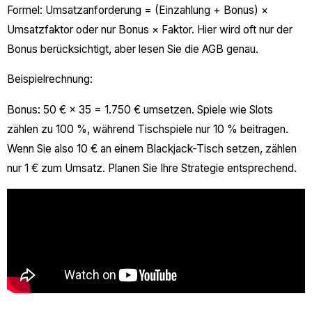
Formel: Umsatzanforderung = (Einzahlung + Bonus) ×
Umsatzfaktor oder nur Bonus × Faktor. Hier wird oft nur der
Bonus berücksichtigt, aber lesen Sie die AGB genau.
Beispielrechnung:
Bonus: 50 € × 35 = 1.750 € umsetzen. Spiele wie Slots
zählen zu 100 %, während Tischspiele nur 10 % beitragen.
Wenn Sie also 10 € an einem Blackjack-Tisch setzen, zählen
nur 1 € zum Umsatz. Planen Sie Ihre Strategie entsprechend.