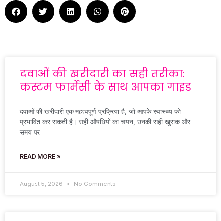
दवाओं की खरीदारी का सही तरीका:
कस्टम फार्मेसी के साथ आपका गाइड
दवाओं की खरीदारी एक महत्वपूर्ण प्रक्रिया है, जो आपके स्वास्थ्य को
प्रभावित कर सकती है। सही औषधियों का चयन, उनकी सही खुराक और
समय पर
READ MORE »
August 5, 2026
No Comments