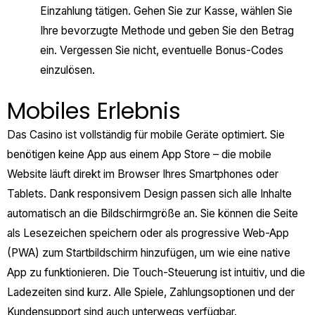
Einzahlung tätigen. Gehen Sie zur Kasse, wählen Sie
Ihre bevorzugte Methode und geben Sie den Betrag
ein. Vergessen Sie nicht, eventuelle Bonus-Codes
einzulösen.
Mobiles Erlebnis
Das Casino ist vollständig für mobile Geräte optimiert. Sie
benötigen keine App aus einem App Store – die mobile
Website läuft direkt im Browser Ihres Smartphones oder
Tablets. Dank responsivem Design passen sich alle Inhalte
automatisch an die Bildschirmgröße an. Sie können die Seite
als Lesezeichen speichern oder als progressive Web-App
(PWA) zum Startbildschirm hinzufügen, um wie eine native
App zu funktionieren. Die Touch-Steuerung ist intuitiv, und die
Ladezeiten sind kurz. Alle Spiele, Zahlungsoptionen und der
Kundensupport sind auch unterwegs verfügbar.