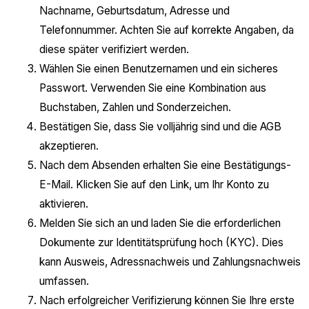
Nachname, Geburtsdatum, Adresse und
Telefonnummer. Achten Sie auf korrekte Angaben, da
diese später verifiziert werden.
Wählen Sie einen Benutzernamen und ein sicheres
Passwort. Verwenden Sie eine Kombination aus
Buchstaben, Zahlen und Sonderzeichen.
Bestätigen Sie, dass Sie volljährig sind und die AGB
akzeptieren.
Nach dem Absenden erhalten Sie eine Bestätigungs-
E-Mail. Klicken Sie auf den Link, um Ihr Konto zu
aktivieren.
Melden Sie sich an und laden Sie die erforderlichen
Dokumente zur Identitätsprüfung hoch (KYC). Dies
kann Ausweis, Adressnachweis und Zahlungsnachweis
umfassen.
Nach erfolgreicher Verifizierung können Sie Ihre erste