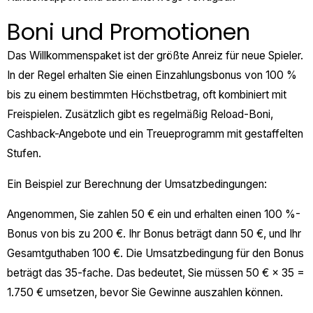
Boni und Promotionen
Das Willkommenspaket ist der größte Anreiz für neue Spieler.
In der Regel erhalten Sie einen Einzahlungsbonus von 100 %
bis zu einem bestimmten Höchstbetrag, oft kombiniert mit
Freispielen. Zusätzlich gibt es regelmäßig Reload-Boni,
Cashback-Angebote und ein Treueprogramm mit gestaffelten
Stufen.
Ein Beispiel zur Berechnung der Umsatzbedingungen:
Angenommen, Sie zahlen 50 € ein und erhalten einen 100 %-
Bonus von bis zu 200 €. Ihr Bonus beträgt dann 50 €, und Ihr
Gesamtguthaben 100 €. Die Umsatzbedingung für den Bonus
beträgt das 35-fache. Das bedeutet, Sie müssen 50 € × 35 =
1.750 € umsetzen, bevor Sie Gewinne auszahlen können.