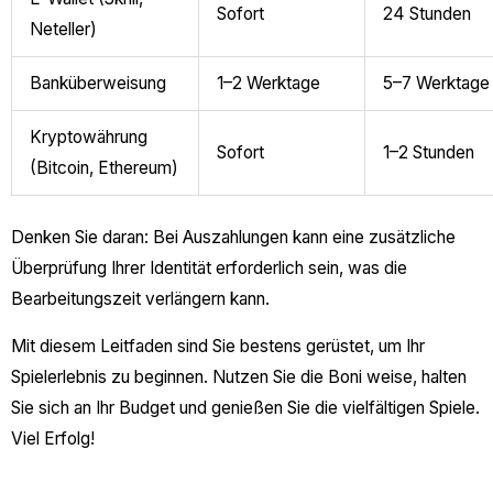
Sofort
24 Stunden
Neteller)
Banküberweisung
1–2 Werktage
5–7 Werktage
Kryptowährung
Sofort
1–2 Stunden
(Bitcoin, Ethereum)
Denken Sie daran: Bei Auszahlungen kann eine zusätzliche
Überprüfung Ihrer Identität erforderlich sein, was die
Bearbeitungszeit verlängern kann.
Mit diesem Leitfaden sind Sie bestens gerüstet, um Ihr
Spielerlebnis zu beginnen. Nutzen Sie die Boni weise, halten
Sie sich an Ihr Budget und genießen Sie die vielfältigen Spiele.
Viel Erfolg!