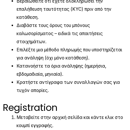
Βεβαιωθείτε ότι έχετε ολοκληρώσει την
επαλήθευση ταυτότητας (KYC) πριν από την
κατάθεση.
Διαβάστε τους όρους του μπόνους
καλωσορίσματος – ειδικά τις απαιτήσεις
στοιχημάτων.
Επιλέξτε μια μέθοδο πληρωμής που υποστηρίζεται
για ανάληψη (όχι μόνο κατάθεση).
Κατανοήστε τα όρια ανάληψης (ημερήσια,
εβδομαδιαία, μηνιαία).
Κρατήστε αντίγραφα των συναλλαγών σας για
τυχόν απορίες.
Registration
Μεταβείτε στην αρχική σελίδα και κάντε κλικ στο
κουμπί εγγραφής.