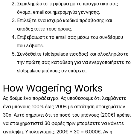
Συμπληρώστε τη φόρμα με το πραγματικό σας
όνομα, email και ημερομηνία γέννησης.
Επιλέξτε ένα ισχυρό κωδικό πρόσβασης και
αποδεχτείτε τους όρους.
Επιβεβαιώστε το email σας μέσω του συνδέσμου
που λάβατε.
Συνδεθείτε (slotspalace εισοδος) και ολοκληρώστε
την πρώτη σας κατάθεση για να ενεργοποιήσετε το
slotspalace μπόνους αν υπάρχει.
How Wagering Works
Ας δούμε ένα παράδειγμα. Ας υποθέσουμε ότι λαμβάνετε
ένα μπόνους 100% έως 200€ με απαίτηση στοιχημάτων
30x. Αυτό σημαίνει ότι το ποσό του μπόνους (200€) πρέπει
να στοιχηματιστεί 30 φορές πριν μπορέσετε να κάνετε
ανάληψη. Υπολογισμός: 200€ * 30 = 6.000€. Αν η