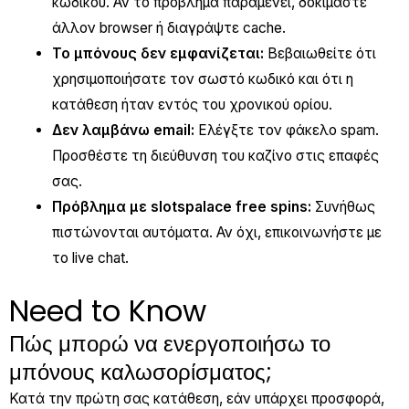
κωδικού. Αν το πρόβλημα παραμένει, δοκιμάστε
άλλον browser ή διαγράψτε cache.
Το μπόνους δεν εμφανίζεται:
Βεβαιωθείτε ότι
χρησιμοποιήσατε τον σωστό κωδικό και ότι η
κατάθεση ήταν εντός του χρονικού ορίου.
Δεν λαμβάνω email:
Ελέγξτε τον φάκελο spam.
Προσθέστε τη διεύθυνση του καζίνο στις επαφές
σας.
Πρόβλημα με slotspalace free spins:
Συνήθως
πιστώνονται αυτόματα. Αν όχι, επικοινωνήστε με
το live chat.
Need to Know
Πώς μπορώ να ενεργοποιήσω το
μπόνους καλωσορίσματος;
Κατά την πρώτη σας κατάθεση, εάν υπάρχει προσφορά,