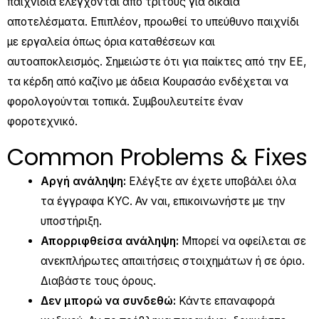
παιχνίδια ελέγχονται από τρίτους για δίκαια
αποτελέσματα. Επιπλέον, προωθεί το υπεύθυνο παιχνίδι
με εργαλεία όπως όρια καταθέσεων και
αυτοαποκλεισμός. Σημειώστε ότι για παίκτες από την ΕΕ,
τα κέρδη από καζίνο με άδεια Κουρασάο ενδέχεται να
φορολογούνται τοπικά. Συμβουλευτείτε έναν
φοροτεχνικό.
Common Problems & Fixes
Αργή ανάληψη:
Ελέγξτε αν έχετε υποβάλει όλα
τα έγγραφα KYC. Αν ναι, επικοινωνήστε με την
υποστήριξη.
Απορριφθείσα ανάληψη:
Μπορεί να οφείλεται σε
ανεκπλήρωτες απαιτήσεις στοιχημάτων ή σε όριο.
Διαβάστε τους όρους.
Δεν μπορώ να συνδεθώ:
Κάντε επαναφορά