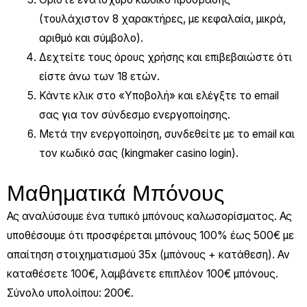
(τουλάχιστον 8 χαρακτήρες, με κεφαλαία, μικρά,
αριθμό και σύμβολο).
Δεχτείτε τους όρους χρήσης και επιβεβαιώστε ότι
είστε άνω των 18 ετών.
Κάντε κλικ στο «Υποβολή» και ελέγξτε το email
σας για τον σύνδεσμο ενεργοποίησης.
Μετά την ενεργοποίηση, συνδεθείτε με το email και
τον κωδικό σας (kingmaker casino login).
Μαθηματικά Μπόνους
Ας αναλύσουμε ένα τυπικό μπόνους καλωσορίσματος. Ας
υποθέσουμε ότι προσφέρεται μπόνους 100% έως 500€ με
απαίτηση στοιχηματισμού 35x (μπόνους + κατάθεση). Αν
καταθέσετε 100€, λαμβάνετε επιπλέον 100€ μπόνους.
Σύνολο υπολοίπου: 200€.