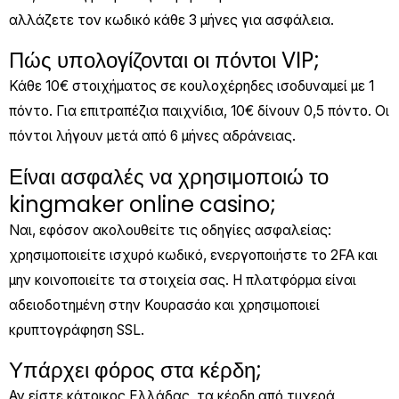
αλλάζετε τον κωδικό κάθε 3 μήνες για ασφάλεια.
Πώς υπολογίζονται οι πόντοι VIP;
Κάθε 10€ στοιχήματος σε κουλοχέρηδες ισοδυναμεί με 1
πόντο. Για επιτραπέζια παιχνίδια, 10€ δίνουν 0,5 πόντο. Οι
πόντοι λήγουν μετά από 6 μήνες αδράνειας.
Είναι ασφαλές να χρησιμοποιώ το
kingmaker online casino;
Ναι, εφόσον ακολουθείτε τις οδηγίες ασφαλείας:
χρησιμοποιείτε ισχυρό κωδικό, ενεργοποιήστε το 2FA και
μην κοινοποιείτε τα στοιχεία σας. Η πλατφόρμα είναι
αδειοδοτημένη στην Κουρασάο και χρησιμοποιεί
κρυπτογράφηση SSL.
Υπάρχει φόρος στα κέρδη;
Αν είστε κάτοικος Ελλάδας, τα κέρδη από τυχερά