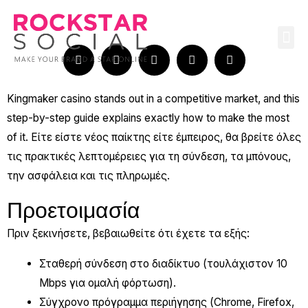
Skip
to
Me
content
Kingmaker casino
stands out in a competitive market, and this
step-by-step guide explains exactly how to make the most
of it. Είτε είστε νέος παίκτης είτε έμπειρος, θα βρείτε όλες
τις πρακτικές λεπτομέρειες για τη σύνδεση, τα μπόνους,
την ασφάλεια και τις πληρωμές.
Προετοιμασία
Πριν ξεκινήσετε, βεβαιωθείτε ότι έχετε τα εξής:
Σταθερή σύνδεση στο διαδίκτυο (τουλάχιστον 10
Mbps για ομαλή φόρτωση).
Σύγχρονο πρόγραμμα περιήγησης (Chrome, Firefox,