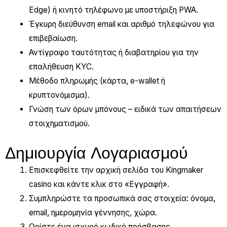
Edge) ή κινητό τηλέφωνο με υποστήριξη PWA.
Έγκυρη διεύθυνση email και αριθμό τηλεφώνου για
επιβεβαίωση.
Αντίγραφο ταυτότητας ή διαβατηρίου για την
επαλήθευση KYC.
Μέθοδο πληρωμής (κάρτα, e-wallet ή
κρυπτονόμισμα).
Γνώση των όρων μπόνους – ειδικά των απαιτήσεων
στοιχηματισμού.
Δημιουργία Λογαριασμού
Επισκεφθείτε την αρχική σελίδα του
Kingmaker
casino
και κάντε κλικ στο «Εγγραφή».
Συμπληρώστε τα προσωπικά σας στοιχεία: όνομα,
email, ημερομηνία γέννησης, χώρα.
Ορίστε ένα ισχυρό κωδικό πρόσβασης