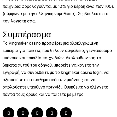
παιχνίδια φορολογούνται με 10% για κέρδη άνω των 100€
(σύμφωνα με την ελληνική νομοθεσία). Συμβουλευτείτε
τον λογιστή σας.
Συμπέρασμα
Το
Kingmaker casino
προσφέρει μια ολοκληρωμένη
εμπειρία για παίκτες που θέλουν ασφάλεια, γενναιόδωρα
μπόνους και ποικιλία παιχνιδιών. Ακολουθώντας τα
βήματα αυτού του οδηγού, μπορείτε να κάνετε την
εγγραφή, να συνδεθείτε με το kingmaker casino login, να
αξιοποιήσετε τα μαθηματικά των μπόνους και να
απολαύσετε υπεύθυνο παιχνίδι. Θυμηθείτε να ελέγχετε
πάντα τους όρους και να παίζετε με μέτρο.