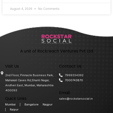
August 4, 2026
No Comments
A unit of Rockreach Ventures Pvt Ltd
Visit Us
Contact Us
2nd Floor, Pinnacle Business Park,
7999334392
Mahakali Caves Rd,Shanti Nagar,
7000743870
Andheri East, Mumbai, Maharashtra
400093
Email:
Quick Links
sales@rockstarsocial.in
Mumbai
|
Bangalore
Nagpur
|
Raipur